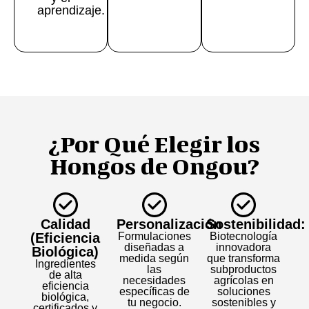
aprendizaje.
¿Por Qué Elegir los
Hongos de Ongou?
Calidad
Personalización
Sostenibilidad:
(Eficiencia
Formulaciones
Biotecnología
diseñadas a
innovadora
Biológica)
medida según
que transforma
Ingredientes
las
subproductos
de alta
necesidades
agrícolas en
eficiencia
específicas de
soluciones
biológica,
tu negocio.
sostenibles y
certificados y