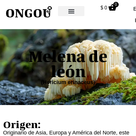
0
$
0
Melena de
león
(Hericium erinaceus)
Origen:
Originario de Asia, Europa y América del Norte, este