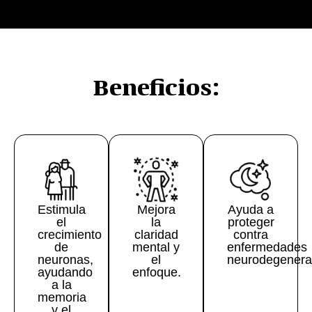
Beneficios:
Estimula
Mejora
Ayuda a
el
la
proteger
crecimiento
claridad
contra
de
mental y
enfermedades
neuronas,
el
neurodegenerat
ayudando
enfoque.
a la
memoria
y el