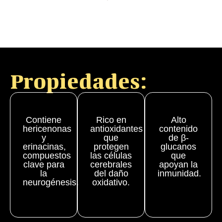
Propiedades:
Contiene
Rico en
Alto
hericenonas
antioxidantes
contenido
y
que
de β-
erinacinas,
protegen
glucanos
compuestos
las células
que
clave para
cerebrales
apoyan la
la
del daño
inmunidad.
neurogénesis.
oxidativo.